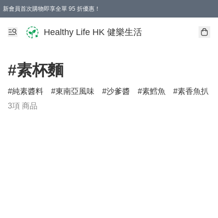
新會員首次購物即享全單 95 折優惠！
Healthy Life HK 健樂生活
#素杯麵
純素醬料
東南亞風味
沙爹醬
素鱈魚
素香魚扒
3項 商品