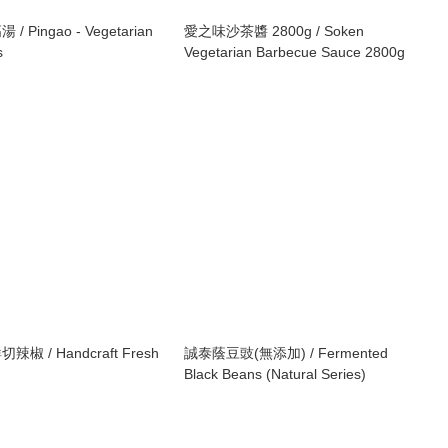
 Pingao - Vegetarian
愛之味沙茶醬 2800g / Soken
s
Vegetarian Barbecue Sauce 2800g
椒 / Handcraft Fresh
誠泰蔭豆豉(無添加) / Fermented
Black Beans (Natural Series)