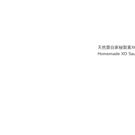
天然齋自家秘製素XO醬 /
Homemade XO Sa