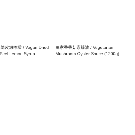
燉檸檬 / Vegan Dried
萬家香香菇素蠔油 / Vegetarian
 Peel Lemon Syrup
Mushroom Oyster Sauce (1200g)