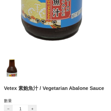
Vetex 素鮑魚汁 / Vegetarian Abalone Sauce
數量
−
+