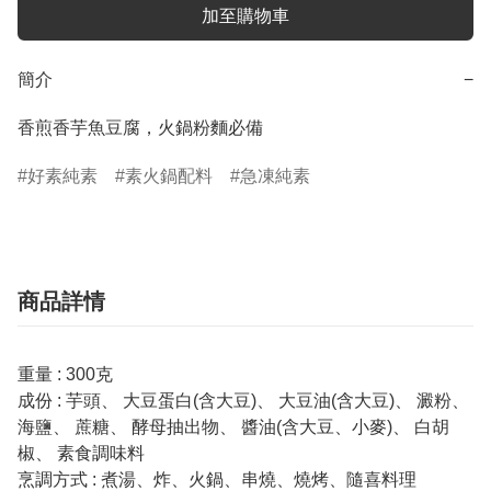
加至購物車
簡介
−
香煎香芋魚豆腐，火鍋粉麵必備
好素純素
素火鍋配料
急凍純素
商品詳情
重量 : 300克
成份 : 芋頭、 大豆蛋白(含大豆)、 大豆油(含大豆)、 澱粉、
海鹽、 蔗糖、 酵母抽出物、 醬油(含大豆、小麥)、 白胡
椒、 素食調味料
烹調方式 : 煮湯、炸、火鍋、串燒、燒烤、隨喜料理