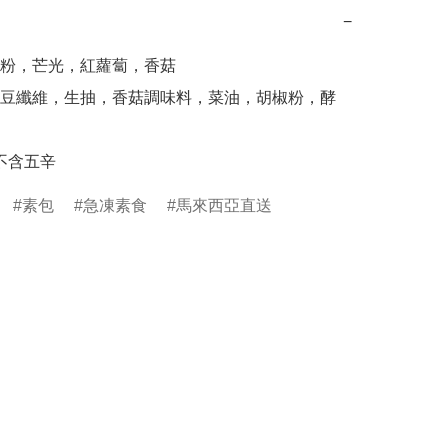
−
粉，芒光，紅蘿蔔，香菇

豆纖維，生抽，香菇調味料，菜油，胡椒粉，酵
 不含五辛
素包
急凍素食
馬來西亞直送