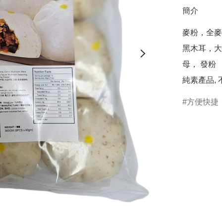
簡介
麥粉，全麥
黑木耳，大
母， 發粉

純素產品,
方便快捷