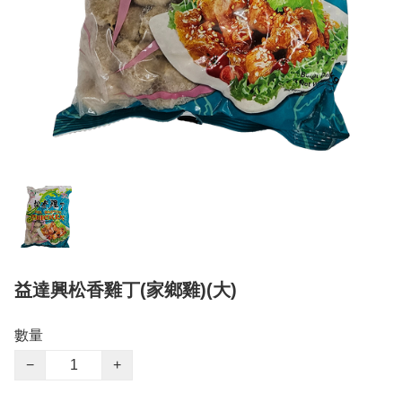
益達興松香雞丁(家鄉雞)(大)
數量
−
+