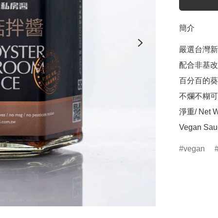
簡介
嚴選台灣新
配合非基改
百分百的葵
不爛不糊可
淨重/ Net We
Vegan Sauc
vegan