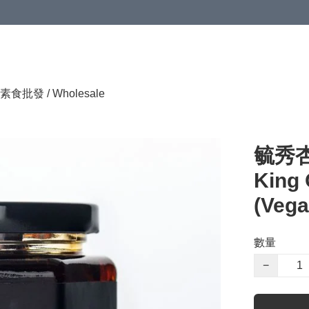
素食批發 / Wholesale
毓秀杏
King
(Vega
數量
−