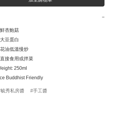
−
鮮杏鮑菇

大豆蛋白

花油低溫慢炒

直接食用或拌菜

ight: 250ml

e Buddhist Friendly
毓秀私房醬
手工醬