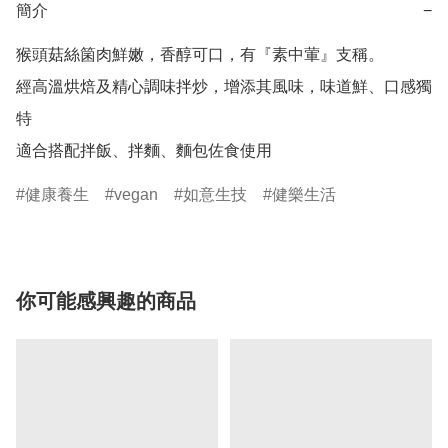
簡介
−
猴頭菇絲箘肉鮮嫩，香醇可口，有『素中葷』支稱。

經高溫烘焙及精心調味拌炒，增添其風味，味道鮮、口感獨
特

適合搭配拌飯、拌麵、麵包佐食使用
健康養生
vegan
如意生技
健樂生活
你可能感興趣的商品